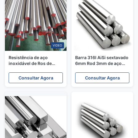
VIDEO
Resistência de aço
Barra 316l AiSi sextavado
inoxidável de Ros de
6mm Rod 3mm de aço
metal maior 40mm da
inoxidável S31803 de aço
barra de S30815 S32305
inoxidável de ASTM 316
Consultar Agora
Consultar Agora