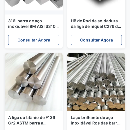
316l barra de aço
HB de Rod de soldadura
inoxidável 8M AISI S310S
da liga de níquel C276 de
Rod 202 204 do ângulo
300MM 400MM Hastelloy
ASME
Rod B2
Consultar Agora
Consultar Agora
A liga do titânio de F136
Laço brilhante de aço
Gr2 ASTM barra a
inoxidável Ros das barras
precisão de GR4 Gr5
Ss304 Ss316 de Aisi 630