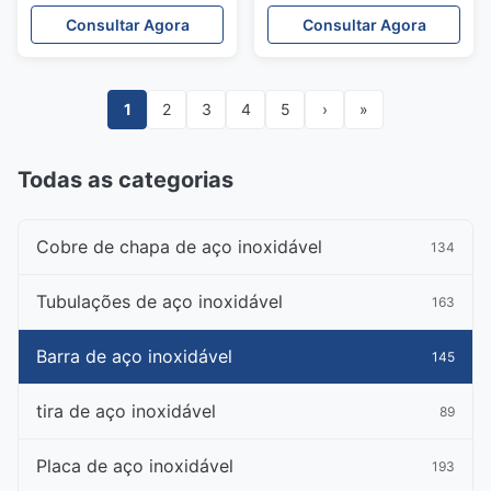
6Al4V moeu 316 Rod de
800mm 2500mm
Consultar Agora
Consultar Agora
aço inoxidável H13
1
2
3
4
5
›
»
Todas as categorias
Cobre de chapa de aço inoxidável
134
Tubulações de aço inoxidável
163
Barra de aço inoxidável
145
tira de aço inoxidável
89
Placa de aço inoxidável
193