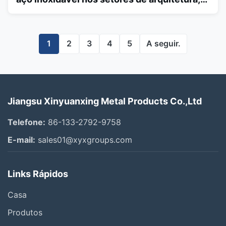
automotivo, energia e indústria
1
2
3
4
5
A seguir.
Jiangsu Xinyuanxing Metal Products Co.,Ltd
Telefone:
86-133-2792-9758
E-mail:
sales01@xyxgroups.com
Links Rápidos
Casa
Produtos