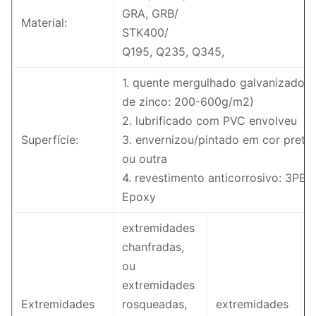
GRA, GRB/
Material:
STK400/
Q195, Q235, Q345,
1. quente mergulhado galvanizado (
de zinco: 200-600g/m2)
2. lubrificado com PVC envolveu
Superfície:
3. envernizou/pintado em cor preta
ou outra
4. revestimento anticorrosivo: 3PE
Epoxy
extremidades
chanfradas,
ou
extremidades
Extremidades
rosqueadas,
extremidades
e