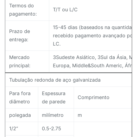
Termos do
T/T ou L/C
pagamento:
15-45 dias (baseados na quantidade
Prazo de
recebido pagamento avançado por 
entrega:
LC.
Mercado
3Sudeste Asiático, 3Sul da Ásia, Mé
principal:
Europa, Middle&South Americ, Áfric
Tubulação redonda de aço galvanizada
Para fora
Espessura
Comprimento
diâmetro
de parede
polegada
milímetro
m
1/2”
0.5-2.75