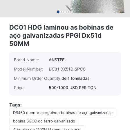
DC01 HDG laminou as bobinas de
aço galvanizadas PPGI Dx51d
50MM
Brand Name:
ANSTEEL
Model Number:
DC01 DX51D SPCC
Minimum Order Quantity:
de 1 toneladas
Price:
500-1000 USD PER TON
Tags:
DB460 quente mergulhou bobinas de aço galvanizadas
bobina SGCC do ferro galvanizado
A bobina de 1100MM revestiu de aço