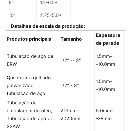
8"
1.2-6.5+
10"
2.75-5.0+
Detalhes da escala da produção:
Espessura
L
Produtos principais
Tamanho
de parede
p
Tubulação de aço de
1.5mm-
1/2” -- 8"
1
ERW
-10.0mm
Quente-mergulhado
1.5mm-
galvanizado
1/2” - 8"
1
-10.0mm
tubulação de aço
Tubulação da
embalagem do óleo,
219mm-
5.0mm-
5
Tubulação de aço de
2020mm
-28mm
SSAW