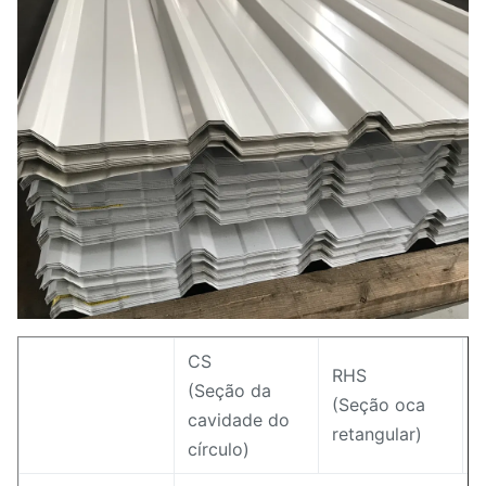
CS
RHS
(Seção da
(Seção oca
(
cavidade do
retangular)
q
círculo)