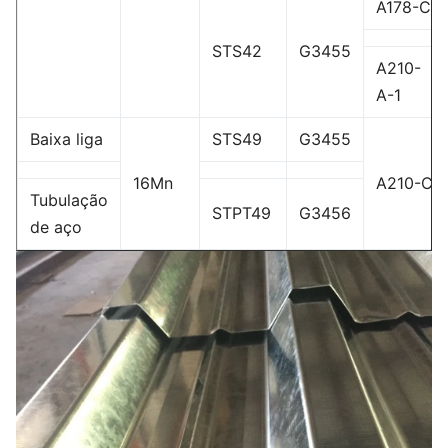
A178-C
STS42
G3455
A210-
A-1
Baixa liga
STS49
G3455
16Mn
A210-C
Tubulação
STPT49
G3456
de aço