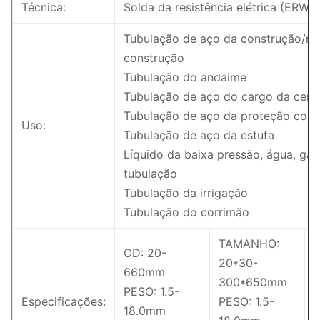
Técnica:
Solda da resistência elétrica (ERW)
Tubulação de aço da construção/ma
construção
Tubulação do andaime
Tubulação de aço do cargo da cerc
Tubulação de aço da proteção cont
Uso:
Tubulação de aço da estufa
Líquido da baixa pressão, água, gás,
tubulação
Tubulação da irrigação
Tubulação do corrimão
TAMANHO:
OD: 20-
20*30-
660mm
300*650mm
PESO: 1.5-
Especificações:
PESO: 1.5-
p
18.0mm