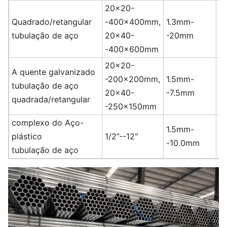
20x20-
Quadrado/retangular
-400x400mm,
1.3mm-
1
tubulação de aço
20x40-
-20mm
-400x600mm
20x20-
A quente galvanizado
-200x200mm,
1.5mm-
tubulação de aço
3
20x40-
-7.5mm
quadrada/retangular
-250x150mm
complexo do Aço-
1.5mm-
plástico
1/2”--12"
9
-10.0mm
tubulação de aço