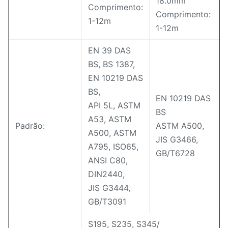
18.0mm
Comprimento:
Comprimento:
C
1-12m
1-12m
1
EN 39 DAS
BS, BS 1387,
EN 10219 DAS
BS,
EN 10219 DAS
E
API 5L, ASTM
BS
A53, ASTM
Padrão:
ASTM A500,
A500, ASTM
JIS G3466,
J
A795, ISO65,
GB/T6728
ANSI C80,
DIN2440,
JIS G3444,
GB/T3091
S195, S235, S345/