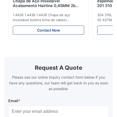
Chapa de Aço Inoxidável
espelham 
Acabamento Hairline 0,45MM 2b
201 310 f
Excelente Resistência à Corrosão
Inox 4x8 F
1.4436 1.4438 1.4439 Chapa de aço
304 316L 3
inoxidável bobina linha de cabelo
SS ASTM 201
acabamento 0.45MM 2b Excelente
aço inoxidáv
resistência à corrosão O aço inoxidável é
Descrição d
Contact Now
um tipo de material com brilho próximo da
de produto 
superfície do espelho, toque duro e frio. É
placa de aç
um material decorativo relativamente
série Comp
vanguardista com excelente resist...
necessário L
Request A Quote
Please use our online inquiry contact form below if you
have any questions, our team will get back to you as soon
as possible.
Email
*