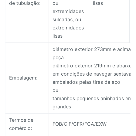
de tubulação:
ou
lisas
l
extremidades
sulcadas, ou
extremidades
lisas
diâmetro exterior 273mm e acima: 
peça
diâmetro exterior 219mm e abaixo:
em condições de navegar sextavad
Embalagem:
embalados pelas tiras de aço
ou
tamanhos pequenos aninhados em 
grandes
Termos de
FOB/CIF/CFR/FCA/EXW
comércio: