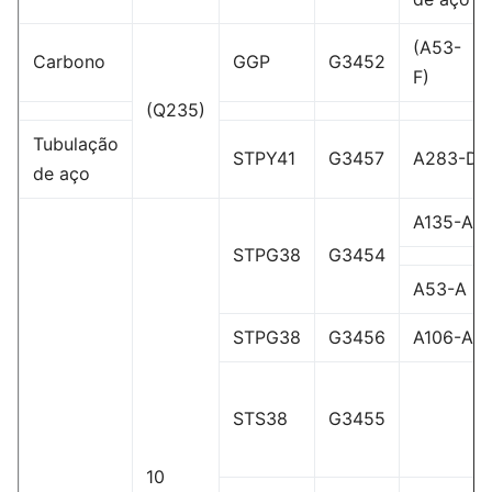
(A53-
Carbono
GGP
G3452
F)
(Q235)
Tubulação
STPY41
G3457
A283-D
de aço
A135-A
STPG38
G3454
A53-A
STPG38
G3456
A106-A
STS38
G3455
10