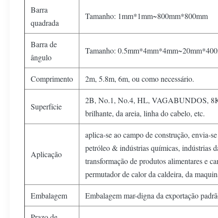
Barra
Tamanho: 1mm*1mm~800mm*800mm
quadrada
Barra de
Tamanho: 0.5mm*4mm*4mm~20mm*40
ângulo
Comprimento
2m, 5.8m, 6m, ou como necessário.
2B, No.1, No.4, HL, VAGABUNDOS, 8K, pr
Superfície
brilhante, da areia, linha do cabelo, etc.
aplica-se ao campo de construção, envia-se 
petróleo & indústrias químicas, indústrias d
Aplicação
transformação de produtos alimentares e ca
permutador de calor da caldeira, da maquin
Embalagem
Embalagem mar-digna da exportação padrã
Prazo de