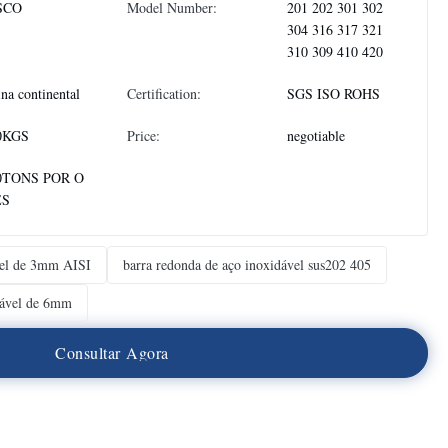
SCO
Model Number:
201 202 301 302
304 316 317 321
310 309 410 420
na continental
Certification:
SGS ISO ROHS
0KGS
Price:
negotiable
0TONS POR O
ÊS
ável de 3mm AISI
barra redonda de aço inoxidável sus202 405
dável de 6mm
C
o
n
s
u
l
t
a
r
A
g
o
r
a