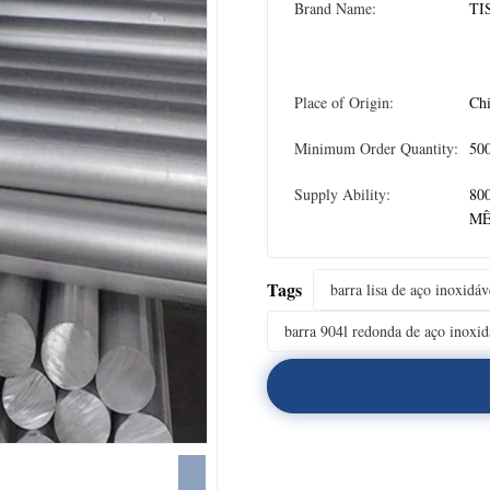
Brand Name:
TI
Place of Origin:
Chi
Minimum Order Quantity:
50
Supply Ability:
80
M
Tags
barra lisa de aço inoxid
barra 904l redonda de aço inoxi