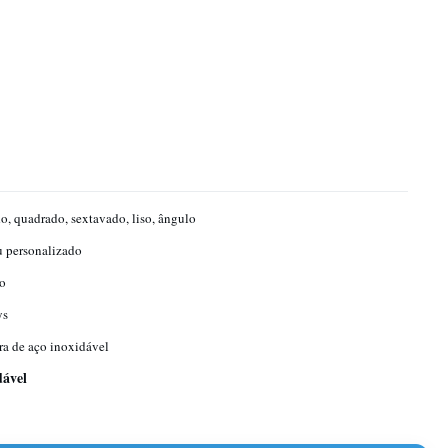
, quadrado, sextavado, liso, ângulo
 personalizado
o
ys
ra de aço inoxidável
dável