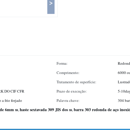
>
Forma:
Redondo
Comprimento:
6000 ou
Tratamento de superfície:
Lustrad
K DO CIF CFR
Prazo de execução:
5-10da
 a frio forjado
Palavra chave:
304 bar
 de 6mm ss
haste sextavada 309 JIS dos ss
barra 303 redonda de aço inoxi
,
,