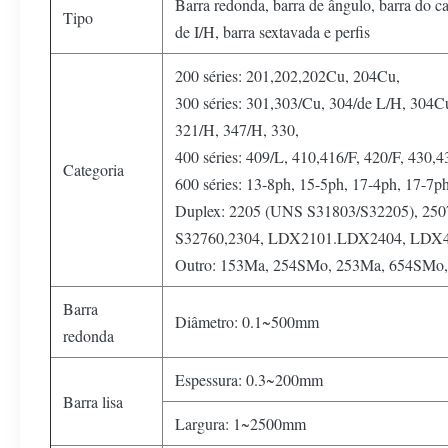
Barra redonda, barra de ângulo, barra do can
Tipo
de I/H, barra sextavada e perfis
200 séries: 201,202,202Cu, 204Cu,
300 séries: 301,303/Cu, 304/de L/H, 304Cu
321/H, 347/H, 330,
400 séries: 409/L, 410,416/F, 420/F, 430,
Categoria
600 séries: 13-8ph, 15-5ph, 17-4ph, 17-7
Duplex: 2205 (UNS S31803/S32205), 25
S32760,2304, LDX2101.LDX2404, LDX
Outro: 153Ma, 254SMo, 253Ma, 654SMo, F
Barra
Diâmetro: 0.1~500mm
redonda
Espessura: 0.3~200mm
Barra lisa
Largura: 1~2500mm