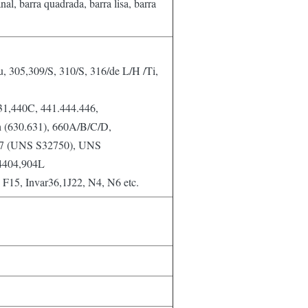
al, barra quadrada, barra lisa, barra
, 305,309/S, 310/S, 316/de L/H /Ti,
431,440C, 441.444.446,
ph (630.631), 660A/B/C/D,
07 (UNS S32750), UNS
4404,904L
15, Invar36,1J22, N4, N6 etc.