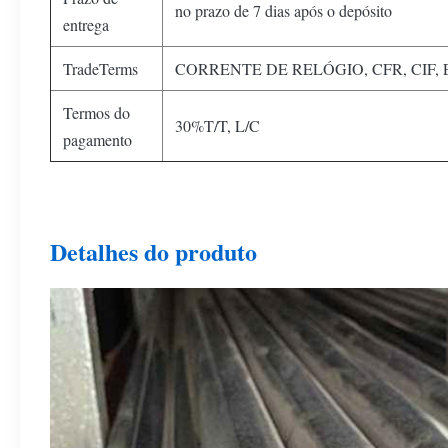
no prazo de 7 dias após o depósito
entrega
TradeTerms
CORRENTE DE RELÓGIO, CFR, CIF,
Termos do
30%T/T, L/C
pagamento
Detalhes do produto