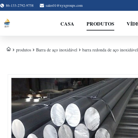
86-133-2792-9758
sales01@xyxgroups.com
CASA
PRODUTOS
VÍD
produtos
Barra de aço inoxidável
barra redonda de aço inoxidáv