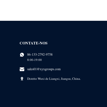
CONTATE-NOS
86-133-2792-9758
8:00-19:00
sales01@xyxgroups.com
Distrito Wuxi de Liangxi, Jiangsu, China.