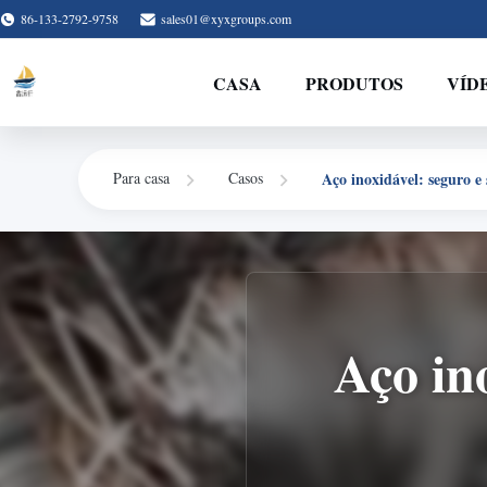
86-133-2792-9758
sales01@xyxgroups.com
CASA
PRODUTOS
VÍD
Aço inoxidável: seguro e 
Para casa
Casos
Aço in